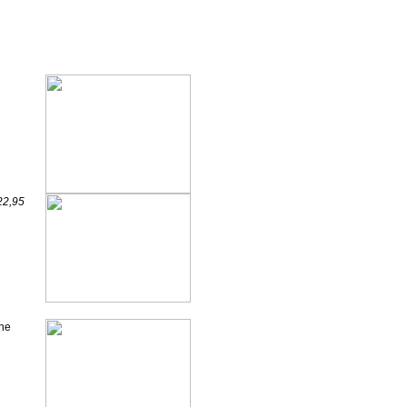
22,95
ene