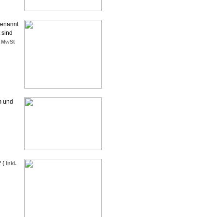
genannt
 sind
% MwSt
m und
R
(
inkl.