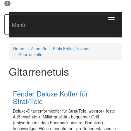
0
Toggle
Menü
navigation
Home
Zubehör
Etuis,Koffer,Taschen
Gitarrenkoffer
Gitarrenetuis
Fender Deluxe Koffer für
Strat/Tele
Deluxe-Gitarrenformkoffer für Strat/Tele, weinrot - feste
Außenschale in Militärqualität - bequemer Griff
(entworfen mit dem Feedback unserer Benutzer) -
hochwertiges Plüsch-Innenfutter - große Innentasche in