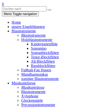
0
Menü
Toggle navigation
Home
unsere Empfehlungen
Blasinstrumente
Blasinstrumente
Holzblasinstrumente
Kindergartenflöte
Sopranino
Sopranblockflöten
Tenor-Blockflöten
Alt-Blockflöten
Bassblockflöten
Fußball-Fan Hupen
Mundharmonikas
sonstige Blasinstrumente
Musikspielzeug
Musikspielzeug
Blasinstrumente
Xylophone
Glockenspiele
Percussioninstrumente