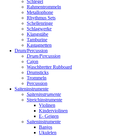
Schlegel
Rahmentrommeln
Metallophone
Rhythmus Sets
Schellenringe
Schlagwerke
Klangstäbe
Tamburine
Kastagnetten
Drum/Percussion
Drum/Percussion
Cajon
Waschbretter Rubboard
Drumsticks
Trommeln
Percussion
Saiteninstrumente
Saiteninstrumente
Streichinstrumente
Violinen
Kinderviolinen
E- Geigen
Saiteninstrumente
Banjos
Ukulelen