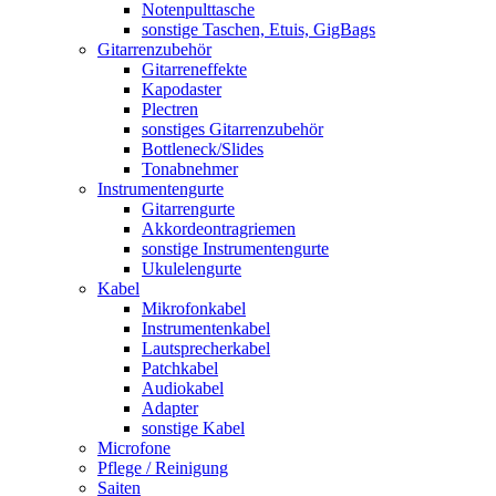
Notenpulttasche
sonstige Taschen, Etuis, GigBags
Gitarrenzubehör
Gitarreneffekte
Kapodaster
Plectren
sonstiges Gitarrenzubehör
Bottleneck/Slides
Tonabnehmer
Instrumentengurte
Gitarrengurte
Akkordeontragriemen
sonstige Instrumentengurte
Ukulelengurte
Kabel
Mikrofonkabel
Instrumentenkabel
Lautsprecherkabel
Patchkabel
Audiokabel
Adapter
sonstige Kabel
Microfone
Pflege / Reinigung
Saiten