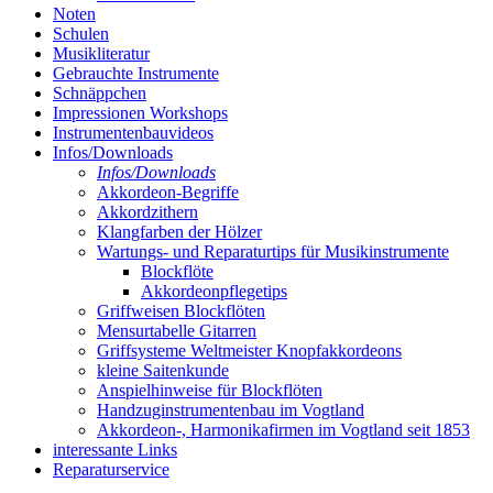
Noten
Schulen
Musikliteratur
Gebrauchte Instrumente
Schnäppchen
Impressionen Workshops
Instrumentenbauvideos
Infos/Downloads
Infos/Downloads
Akkordeon-Begriffe
Akkordzithern
Klangfarben der Hölzer
Wartungs- und Reparaturtips für Musikinstrumente
Blockflöte
Akkordeonpflegetips
Griffweisen Blockflöten
Mensurtabelle Gitarren
Griffsysteme Weltmeister Knopfakkordeons
kleine Saitenkunde
Anspielhinweise für Blockflöten
Handzuginstrumentenbau im Vogtland
Akkordeon-, Harmonikafirmen im Vogtland seit 1853
interessante Links
Reparaturservice