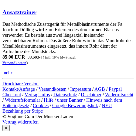
Ansatztrainer
Das Methodische Zusatzgerät für Metallblasinstrumente der Fa.
Joachim Dölling wird zum Erlernen des druckarmen Blasens
verwendet. Es besteht aus zwei längsaxial ineinander
verschiebbaren Rohren. Das äußere Rohr wird in das Mundrohr des
Metallblasinstrumentes eingesetzt, das innere Rohr dient der
Aufnahme des Mundstücks.
85,00 EUR
[88.603-]
(
inkl. 19% MwSt zzgl.
Versandkosten
)
mehr
Druckbare Version
Kontakt/Anfrage
/
Versandkosten
/
Impressum
/
AGB
/
Paypal
Checkout
/
Vertragsinfos
/
Datenschutz
/
Disclaimer
/
Widerrufsrecht
/
Widerrufsformular
/
Hilfe
/
unser Banner
/
Hinweis nach dem
Batteriegesetz
/
Cookies
/
Google Bewertungslink
/
NEU
Bezahlung per Stripe
© Vogtline.Com Der Musiker-Laden
Vertrag widerrufen
×