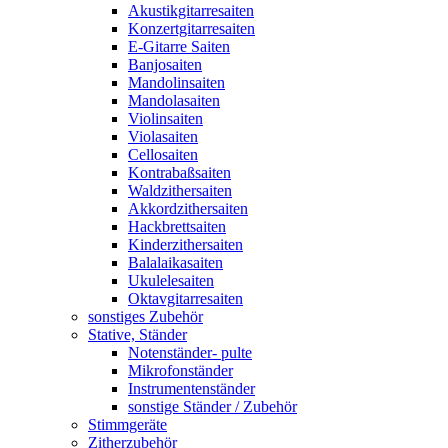
Akustikgitarresaiten
Konzertgitarresaiten
E-Gitarre Saiten
Banjosaiten
Mandolinsaiten
Mandolasaiten
Violinsaiten
Violasaiten
Cellosaiten
Kontrabaßsaiten
Waldzithersaiten
Akkordzithersaiten
Hackbrettsaiten
Kinderzithersaiten
Balalaikasaiten
Ukulelesaiten
Oktavgitarresaiten
sonstiges Zubehör
Stative, Ständer
Notenständer- pulte
Mikrofonständer
Instrumentenständer
sonstige Ständer / Zubehör
Stimmgeräte
Zitherzubehör