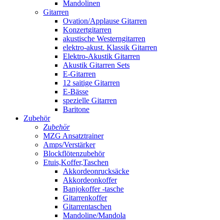
Mandolinen
Gitarren
Ovation/Applause Gitarren
Konzertgitarren
akustische Westerngitarren
elektro-akust. Klassik Gitarren
Elektro-Akustik Gitarren
Akustik Gitarren Sets
E-Gitarren
12 saitige Gitarren
E-Bässe
spezielle Gitarren
Baritone
Zubehör
Zubehör
MZG Ansatztrainer
Amps/Verstärker
Blockflötenzubehör
Etuis,Koffer,Taschen
Akkordeonrucksäcke
Akkordeonkoffer
Banjokoffer -tasche
Gitarrenkoffer
Gitarrentaschen
Mandoline/Mandola