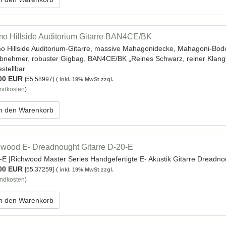
o Hillside Auditorium Gitarre BAN4CE/BK
o Hillside Auditorium-Gitarre, massive Mahagonidecke, Mahagoni-Bod
bnehmer, robuster Gigbag, BAN4CE/BK „Reines Schwarz, reiner Klang“ l
stellbar
00 EUR
[55.58997]
(
inkl. 19% MwSt zzgl.
ndkosten
)
n den Warenkorb
wood E- Dreadnought Gitarre D-20-E
-E |Richwood Master Series Handgefertigte E- Akustik Gitarre Dreadno
00 EUR
[55.37259]
(
inkl. 19% MwSt zzgl.
ndkosten
)
n den Warenkorb