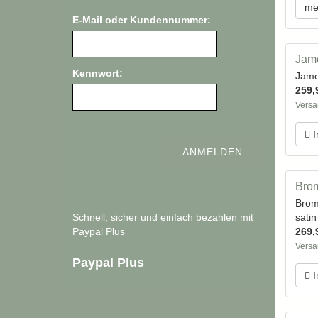
me
E-Mail oder Kundennummer:
Jame
Kennwort:
Jame
259,
Versa
I
Brom
Brom
Schnell, sicher und einfach bezahlen mit
sati
Paypal Plus
269,
Versa
Paypal Plus
I