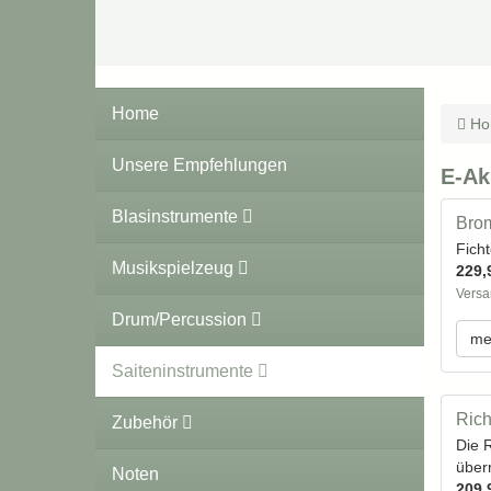
Home
Ho
Unsere Empfehlungen
E-Ak
Blasinstrumente
Brom
Fich
Musikspielzeug
229,
Versa
Drum/Percussion
me
Saiteninstrumente
Rich
Zubehör
Die R
überr
Noten
209,