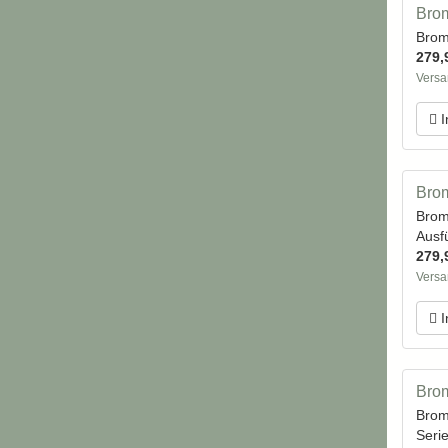
Bro
Brom
279,
Versa
I
Bro
Brom
Ausf
279,
Versa
I
Brom
Brom
Seri