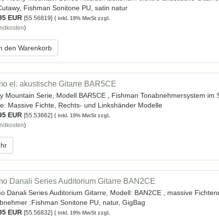
Cutawy, Fishman Sonitone PU, satin natur
95 EUR
[55.56819]
(
inkl. 19% MwSt zzgl.
ndkosten
)
n den Warenkorb
o el. akustische Gitarre BAR5CE
y Mountain Serie, Modell BAR5CE , Fishman Tonabnehmersystem im Scha
e: Massive Fichte, Rechts- und Linkshänder Modelle
95 EUR
[55.53662]
(
inkl. 19% MwSt zzgl.
ndkosten
)
hr
o Danali Series Auditorium Gitarre BAN2CE
o Danali Series Auditorium Gitarre, Modell: BAN2CE , massive Fichten
bnehmer :Fishman Sonitone PU, natur, GigBag
95 EUR
[55.56832]
(
inkl. 19% MwSt zzgl.