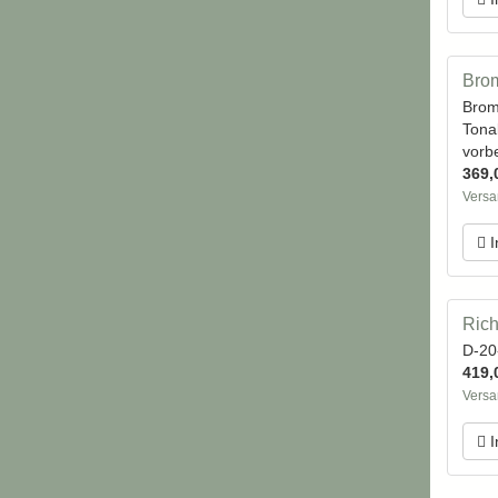
Brom
Brom
Tona
vorbe
369,
Versa
I
Rich
D-20
419,
Versa
I