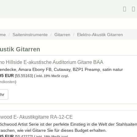
me
Saiteninstrumente
Gitarren
Elektro-Akustik Gitarren
ustik Gitarren
o Hillside E-akustische Auditorium Gitarre BAA
tendecke, Amara Ebony FB, Cutaway, BZP1 Preamp, satin natur
95 EUR
[55.55163]
(
inkl. 19% MwSt zzgl.
ndkosten
)
hr
wood E- Akustikgitarre RA-12-CE
ichwood Artist Serie ist der perfekte Einstieg in die Welt der Stahlsai
aschen, wie viel Gitarre Sie für dieses Budget erhalten.
95 EUR
[55.42272]
(
inkl. 19% MwSt zzgl.