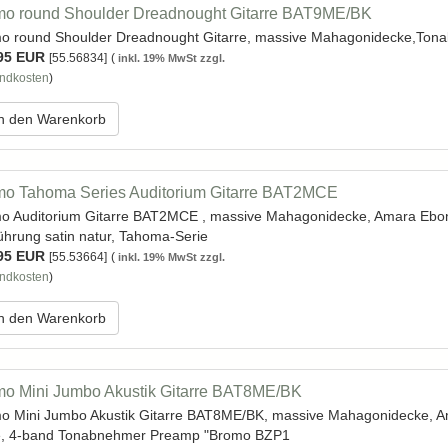
mo round Shoulder Dreadnought Gitarre BAT9ME/BK
o round Shoulder Dreadnought Gitarre, massive Mahagonidecke,Tona
95 EUR
[55.56834]
(
inkl. 19% MwSt zzgl.
ndkosten
)
n den Warenkorb
mo Tahoma Series Auditorium Gitarre BAT2MCE
o Auditorium Gitarre BAT2MCE , massive Mahagonidecke, Amara Ebon
ührung satin natur, Tahoma-Serie
95 EUR
[55.53664]
(
inkl. 19% MwSt zzgl.
ndkosten
)
n den Warenkorb
o Mini Jumbo Akustik Gitarre BAT8ME/BK
o Mini Jumbo Akustik Gitarre BAT8ME/BK, massive Mahagonidecke, Am
e, 4-band Tonabnehmer Preamp "Bromo BZP1