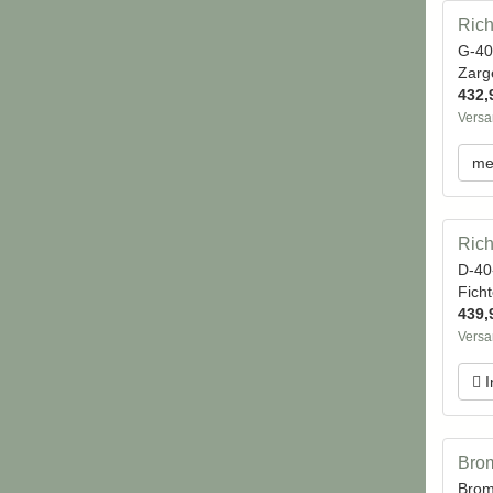
Rich
G-40
Zarg
432,
Versa
me
Rich
D-40
Fich
439,
Versa
I
Brom
Brom