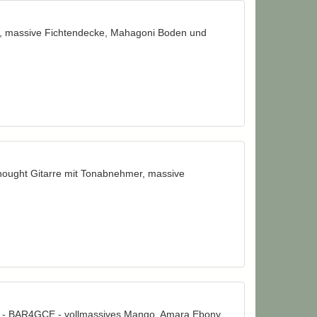
e, massive Fichtendecke, Mahagoni Boden und
nought Gitarre mit Tonabnehmer, massive
rre - BAR4GCE - vollmassives Mango, Amara Ebony