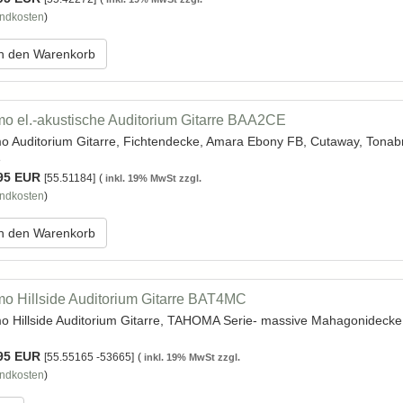
ndkosten
)
n den Warenkorb
o el.-akustische Auditorium Gitarre BAA2CE
o Auditorium Gitarre, Fichtendecke, Amara Ebony FB, Cutaway, Tonab
e
95 EUR
[55.51184]
(
inkl. 19% MwSt zzgl.
ndkosten
)
n den Warenkorb
o Hillside Auditorium Gitarre BAT4MC
o Hillside Auditorium Gitarre, TAHOMA Serie- massive Mahagonideck
95 EUR
[55.55165 -53665]
(
inkl. 19% MwSt zzgl.
ndkosten
)