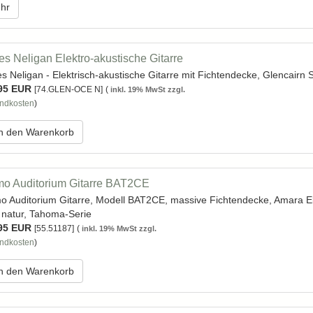
hr
s Neligan Elektro-akustische Gitarre
s Neligan - Elektrisch-akustische Gitarre mit Fichtendecke, Glencairn 
95 EUR
[74.GLEN-OCE N]
(
inkl. 19% MwSt zzgl.
ndkosten
)
n den Warenkorb
o Auditorium Gitarre BAT2CE
o Auditorium Gitarre, Modell BAT2CE, massive Fichtendecke, Amara E
n natur, Tahoma-Serie
95 EUR
[55.51187]
(
inkl. 19% MwSt zzgl.
ndkosten
)
n den Warenkorb