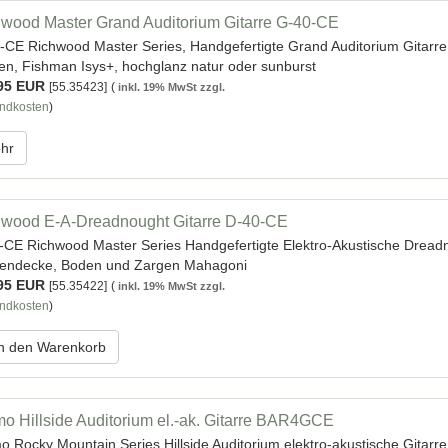
wood Master Grand Auditorium Gitarre G-40-CE
-CE Richwood Master Series, Handgefertigte Grand Auditorium Gitarr
en, Fishman Isys+, hochglanz natur oder sunburst
95 EUR
[55.35423]
(
inkl. 19% MwSt zzgl.
ndkosten
)
hr
wood E-A-Dreadnought Gitarre D-40-CE
-CE Richwood Master Series Handgefertigte Elektro-Akustische Dread
tendecke, Boden und Zargen Mahagoni
95 EUR
[55.35422]
(
inkl. 19% MwSt zzgl.
ndkosten
)
n den Warenkorb
o Hillside Auditorium el.-ak. Gitarre BAR4GCE
o Rocky Mountain Series Hillside Auditorium elektro-akustische Gita