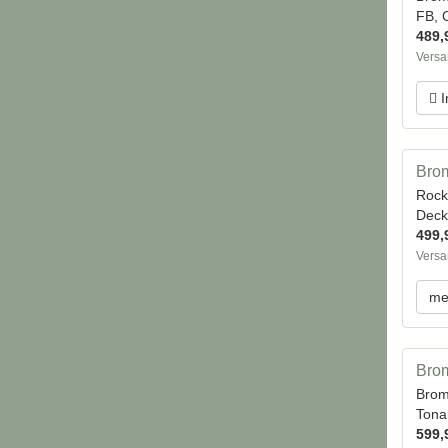
FB, 
489,
Versa
I
Brom
Rock
Deck
499,
Versa
me
Brom
Brom
Tona
599,