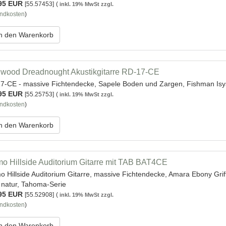
95 EUR
[55.57453]
(
inkl. 19% MwSt zzgl.
ndkosten
)
n den Warenkorb
wood Dreadnought Akustikgitarre RD-17-CE
7-CE - massive Fichtendecke, Sapele Boden und Zargen, Fishman Isy
95 EUR
[55.25753]
(
inkl. 19% MwSt zzgl.
ndkosten
)
n den Warenkorb
o Hillside Auditorium Gitarre mit TAB BAT4CE
o Hillside Auditorium Gitarre, massive Fichtendecke, Amara Ebony Gri
n natur, Tahoma-Serie
95 EUR
[55.52908]
(
inkl. 19% MwSt zzgl.
ndkosten
)
n den Warenkorb