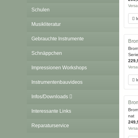
Versa
Schulen
I
Musikliteratur
Gebrauchte Instrumente
Brom
Brom
Schnäppchen
Seri
229,
Impressionen Workshops
Versa
I
Instrumentenbauvideos
Infos/Downloads
Brom
Brom
Interessante Links
nat
249,
Reparaturservice
Versa