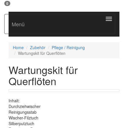
0
Toggle
Menü
navigation
Home
Zubehör
Pflege / Reinigung
Wartungskit für Querflöten
Wartungskit für
Querflöten
Inhalt:
Durchziehwischer
Reinigungsstab
Wischer-Filztuch
Silberputztuch