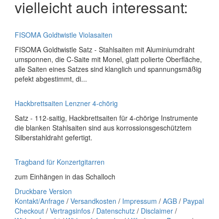
vielleicht auch interessant:
FISOMA Goldtwistle Violasaiten
FISOMA Goldtwistle Satz - Stahlsaiten mit Aluminiumdraht
umsponnen, die C-Saite mit Monel, glatt polierte Oberfläche,
alle Saiten eines Satzes sind klanglich und spannungsmäßig
pefekt abgestimmt, di...
Hackbrettsaiten Lenzner 4-chörig
Satz - 112-saitig, Hackbrettsaiten für 4-chörige Instrumente
die blanken Stahlsaiten sind aus korrossionsgeschütztem
Silberstahldraht gefertigt.
Tragband für Konzertgitarren
zum Einhängen in das Schalloch
Druckbare Version
Kontakt/Anfrage
/
Versandkosten
/
Impressum
/
AGB
/
Paypal
Checkout
/
Vertragsinfos
/
Datenschutz
/
Disclaimer
/