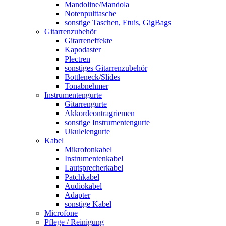
Mandoline/Mandola
Notenpulttasche
sonstige Taschen, Etuis, GigBags
Gitarrenzubehör
Gitarreneffekte
Kapodaster
Plectren
sonstiges Gitarrenzubehör
Bottleneck/Slides
Tonabnehmer
Instrumentengurte
Gitarrengurte
Akkordeontragriemen
sonstige Instrumentengurte
Ukulelengurte
Kabel
Mikrofonkabel
Instrumentenkabel
Lautsprecherkabel
Patchkabel
Audiokabel
Adapter
sonstige Kabel
Microfone
Pflege / Reinigung