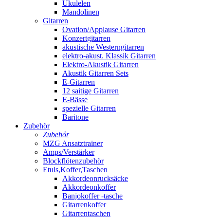
Ukulelen
Mandolinen
Gitarren
Ovation/Applause Gitarren
Konzertgitarren
akustische Westerngitarren
elektro-akust. Klassik Gitarren
Elektro-Akustik Gitarren
Akustik Gitarren Sets
E-Gitarren
12 saitige Gitarren
E-Bässe
spezielle Gitarren
Baritone
Zubehör
Zubehör
MZG Ansatztrainer
Amps/Verstärker
Blockflötenzubehör
Etuis,Koffer,Taschen
Akkordeonrucksäcke
Akkordeonkoffer
Banjokoffer -tasche
Gitarrenkoffer
Gitarrentaschen