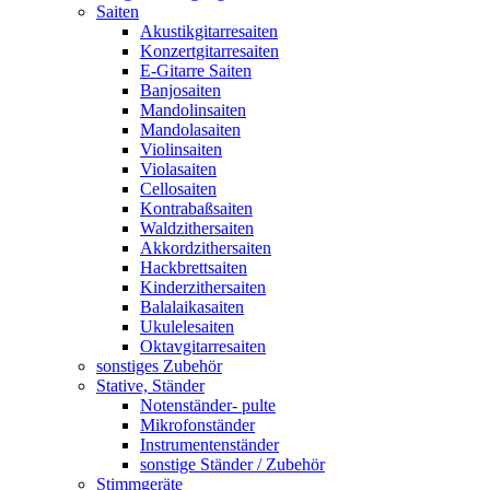
Saiten
Akustikgitarresaiten
Konzertgitarresaiten
E-Gitarre Saiten
Banjosaiten
Mandolinsaiten
Mandolasaiten
Violinsaiten
Violasaiten
Cellosaiten
Kontrabaßsaiten
Waldzithersaiten
Akkordzithersaiten
Hackbrettsaiten
Kinderzithersaiten
Balalaikasaiten
Ukulelesaiten
Oktavgitarresaiten
sonstiges Zubehör
Stative, Ständer
Notenständer- pulte
Mikrofonständer
Instrumentenständer
sonstige Ständer / Zubehör
Stimmgeräte