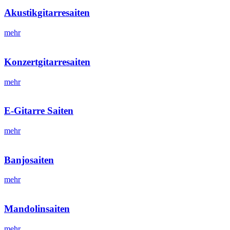
Akustikgitarresaiten
mehr
Konzertgitarresaiten
mehr
E-Gitarre Saiten
mehr
Banjosaiten
mehr
Mandolinsaiten
mehr