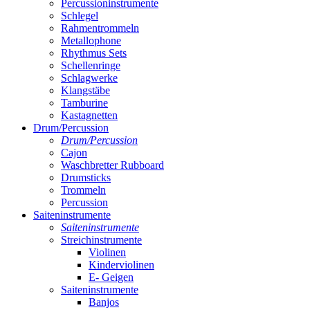
Percussioninstrumente
Schlegel
Rahmentrommeln
Metallophone
Rhythmus Sets
Schellenringe
Schlagwerke
Klangstäbe
Tamburine
Kastagnetten
Drum/Percussion
Drum/Percussion
Cajon
Waschbretter Rubboard
Drumsticks
Trommeln
Percussion
Saiteninstrumente
Saiteninstrumente
Streichinstrumente
Violinen
Kinderviolinen
E- Geigen
Saiteninstrumente
Banjos