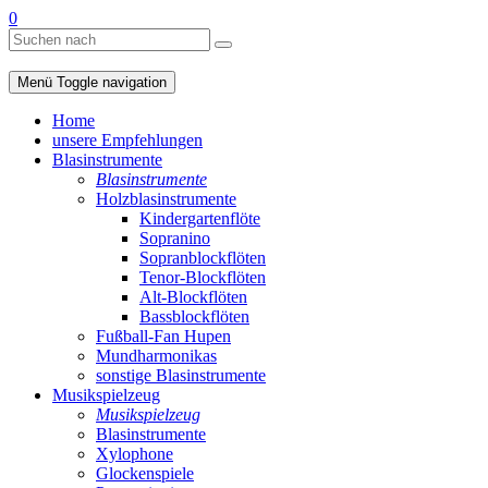
0
Menü
Toggle navigation
Home
unsere Empfehlungen
Blasinstrumente
Blasinstrumente
Holzblasinstrumente
Kindergartenflöte
Sopranino
Sopranblockflöten
Tenor-Blockflöten
Alt-Blockflöten
Bassblockflöten
Fußball-Fan Hupen
Mundharmonikas
sonstige Blasinstrumente
Musikspielzeug
Musikspielzeug
Blasinstrumente
Xylophone
Glockenspiele