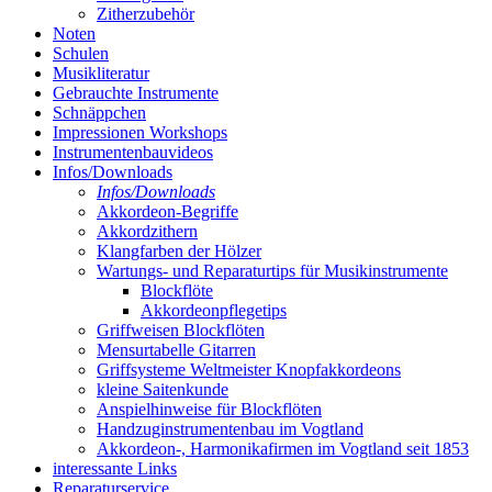
Zitherzubehör
Noten
Schulen
Musikliteratur
Gebrauchte Instrumente
Schnäppchen
Impressionen Workshops
Instrumentenbauvideos
Infos/Downloads
Infos/Downloads
Akkordeon-Begriffe
Akkordzithern
Klangfarben der Hölzer
Wartungs- und Reparaturtips für Musikinstrumente
Blockflöte
Akkordeonpflegetips
Griffweisen Blockflöten
Mensurtabelle Gitarren
Griffsysteme Weltmeister Knopfakkordeons
kleine Saitenkunde
Anspielhinweise für Blockflöten
Handzuginstrumentenbau im Vogtland
Akkordeon-, Harmonikafirmen im Vogtland seit 1853
interessante Links
Reparaturservice